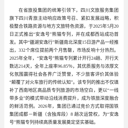
在省旅投集团的统筹引领下，四川文旅服务集团
旗下四川青旅主动响应政策号召、紧扣发展战略，积
极整合铁路资源与地方文旅特色资源，于2025年5月20
日正式推出“安逸号”熊猫专列，并在成都西站成功首
发。其中“疆湖安逸行”新疆南北深度15日游产品一经推
出，332个席位提前两个月售罄，市场反响十分热烈。
2025年全年，“安逸号”熊猫专列累计开行24趟、开行天
数达214天，全年上座率96.85％，其优质服务与浓厚文
化氛围赢得社会各界广泛赞誉，不少旅客评价其体验
“颠覆了对火车旅行的传统认知”。该专列的推出不仅填
补了西南地区高品质专列旅游的市场空白，更以“一线
带多业”的模式带动沿线消费提升，成为铁旅深度融合
的鲜活范例。2026年，集团已通过竞价方式取得国铁
集团成都－新疆（含独库段）8 趟次运营权，为“安逸
号”熊猫专列持续高质量发展奠定坚实基础。